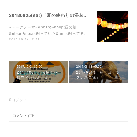
20180825(sat)「夏の終わりの浴衣祭り」
~トークテーマ~&nbsp;&nbsp;昼の部
&nbsp;&nbsp;飼っていた&amp;飼ってる…
2018.08.24 12:27
2017.10.01 05:00
2017.08.13 05:00
20171001「 お菓子ハ
20170813「第一回ヘラ
ロウィンしよーよー」
クレス会議」
0
コメント