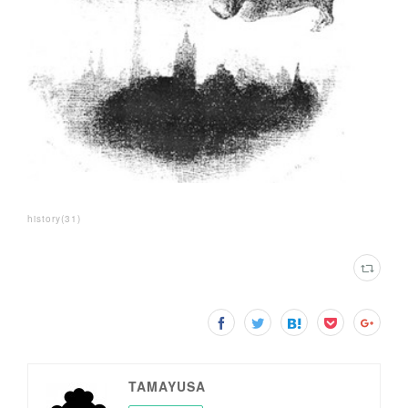
history
(
31
)
TAMAYUSA