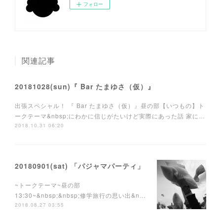
フォロー
関連記事
20181028(sun)『 Bar たまゆさ（仮）』
出張スペシャル！ 『 Bar たまゆさ（仮）』昼の部【いつもの】ト
ークテーマ&nbsp;にわかに信じがたいけど実際にあった話 家に…
2018.10.31 06:20
20180901(sat) 「パジャマパーティ」
~トークテーマ~昼の部
13:30~&nbsp;&nbsp;修学旅行の思い出&n…
2018.08.27 03:55