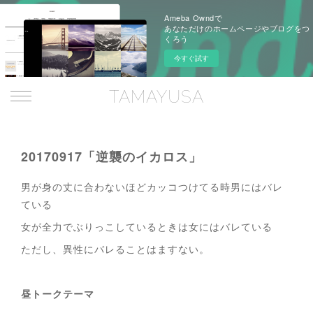
Ameba Owndで
あなただけのホームページやブログをつ
くろう
今すぐ試す
TAMAYUSA
20170917「逆襲のイカロス」
男が身の丈に合わないほどカッコつけてる時男にはバレ
ている
女が全力でぶりっこしているときは女にはバレている
ただし、異性にバレることはますない。
昼トークテーマ