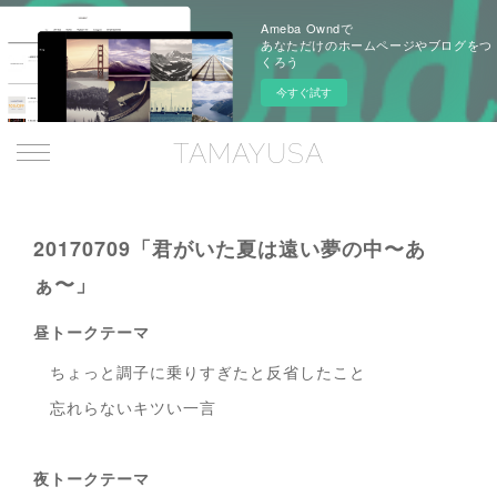
Ameba Owndで
あなただけのホームページやブログをつ
くろう
今すぐ試す
TAMAYUSA
20170709「君がいた夏は遠い夢の中〜あ
ぁ〜」
昼トークテーマ
ちょっと調子に乗りすぎたと反省したこと
忘れらないキツい一言
夜トークテーマ