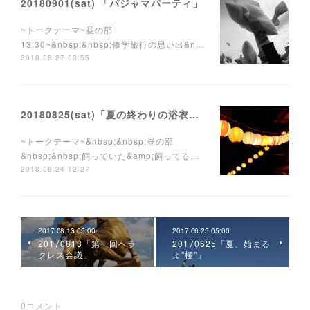
20180901(sat) 「パジャマパーティ」
~トークテーマ~昼の部
13:30~&nbsp;&nbsp;修学旅行の思い出&n…
2018.08.27 03:55
20180825(sat)「夏の終わりの浴衣祭り」
~トークテーマ~&nbsp;&nbsp;昼の部
&nbsp;&nbsp;飼っていた&amp;飼ってる…
2018.08.24 12:27
2017.08.13 05:00
2017.06.25 05:00
20170813「第一回ヘラ
20170625「夏、始まる
クレス会議」
よ"極"」
0
コメント