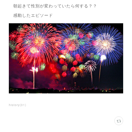
朝起きて性別が変わっていたら何する？？
感動したエピソード
history
(
31
)