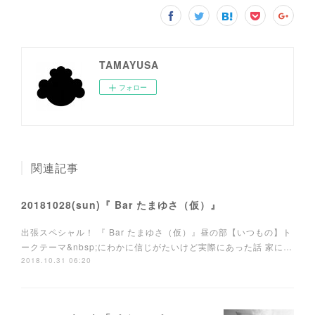
TAMAYUSA
フォロー
関連記事
20181028(sun)『 Bar たまゆさ（仮）』
出張スペシャル！ 『 Bar たまゆさ（仮）』昼の部【いつもの】ト
ークテーマ&nbsp;にわかに信じがたいけど実際にあった話 家に…
2018.10.31 06:20