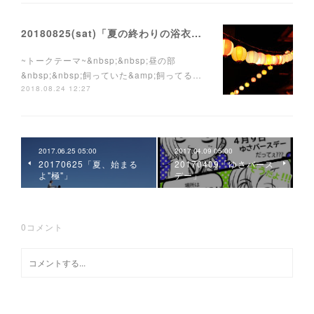
20180825(sat)「夏の終わりの浴衣祭り」
~トークテーマ~&nbsp;&nbsp;昼の部
&nbsp;&nbsp;飼っていた&amp;飼ってる…
2018.08.24 12:27
2017.06.25 05:00
2017.04.09 05:00
20170625「夏、始まる
20170409「ゆさバース
よ"極"」
デー」
0
コメント