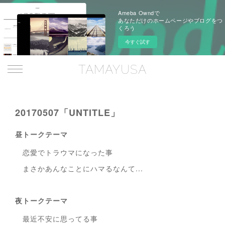
Ameba Owndで
あなただけのホームページやブログをつ
くろう
今すぐ試す
TAMAYUSA
20170507「UNTITLE」
昼トークテーマ
恋愛でトラウマになった事
まさかあんなことにハマるなんて...
夜トークテーマ
最近不安に思ってる事