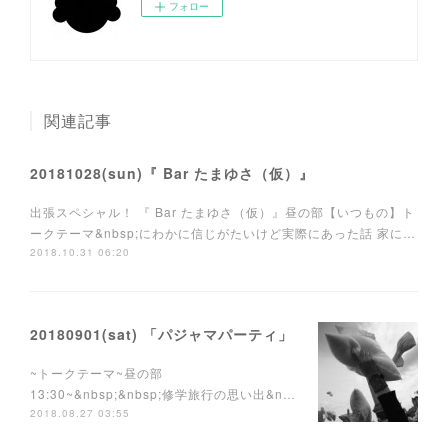
フォロー
関連記事
20181028(sun)『 Bar たまゆさ（仮）』
出張スペシャル！ 『 Bar たまゆさ（仮）』昼の部【いつもの】ト
ークテーマ&nbsp;にわかに信じがたいけど実際にあった話 家に…
2018.10.31 06:20
20180901(sat) 「パジャマパーティ」
~トークテーマ~昼の部
13:30~&nbsp;&nbsp;修学旅行の思い出&n…
2018.08.27 03:55