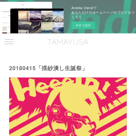
Ameba Owndで
あなただけのホームページやブログをつ
くろう
今すぐ試す
TAMAYUSA
20180415「揺紗潰し生誕祭」