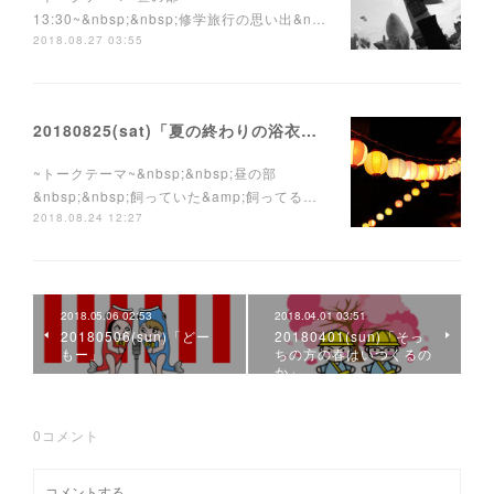
13:30~&nbsp;&nbsp;修学旅行の思い出&n…
2018.08.27 03:55
20180825(sat)「夏の終わりの浴衣祭り」
~トークテーマ~&nbsp;&nbsp;昼の部
&nbsp;&nbsp;飼っていた&amp;飼ってる…
2018.08.24 12:27
2018.05.06 02:53
2018.04.01 03:51
20180506(sun)「どー
20180401(sun)「そっ
もー」
ちの方の春はいつくるの
か」
0
コメント